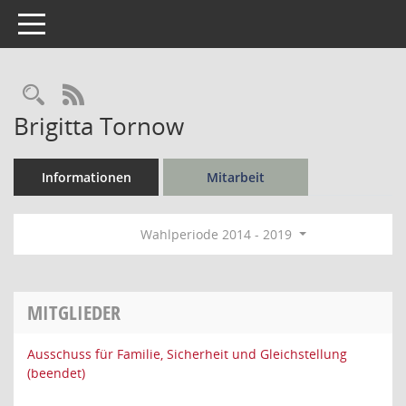
Toggle navigation
Rechercheauswahl
RSS-Feed
Brigitta Tornow
Informationen
Mitarbeit
Wahlperiode 2014 - 2019
MITGLIEDER
Ausschuss für Familie, Sicherheit und Gleichstellung
(beendet)