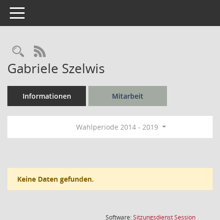
Toggle navigation
Rechercheauswahl
RSS-Feed
Gabriele Szelwis
Informationen
Mitarbeit
Wahlperiode 2014 - 2019
Keine Daten gefunden.
(Wird in
Software:
Sitzungsdienst
Session