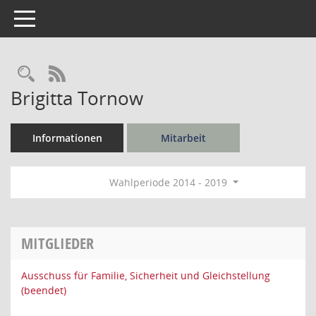
Toggle navigation
Rechercheauswahl
RSS-Feed
Brigitta Tornow
Informationen
Mitarbeit
Wahlperiode 2014 - 2019
MITGLIEDER
Ausschuss für Familie, Sicherheit und Gleichstellung
(beendet)