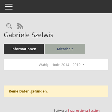
Toggle navigation
Rechercheauswahl
RSS-Feed
Gabriele Szelwis
Informationen
Mitarbeit
Wahlperiode 2014 - 2019
Keine Daten gefunden.
(Wird in
Software:
Sitzungsdienst
Session