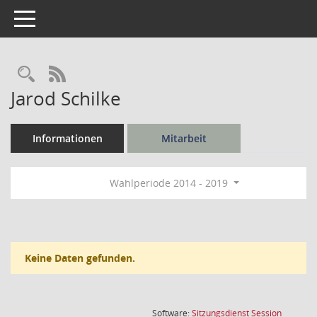
Toggle navigation
Rechercheauswahl
RSS-Feed
Jarod Schilke
Informationen
Mitarbeit
Wahlperiode 2014 - 2019
Keine Daten gefunden.
(Wird in
Software:
Sitzungsdienst
Session