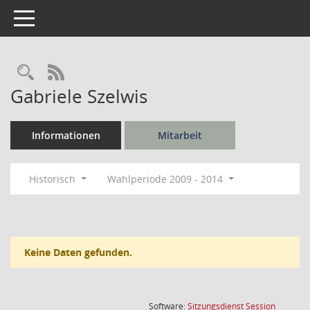
Toggle navigation
Rechercheauswahl
RSS-Feed
Gabriele Szelwis
Informationen
Mitarbeit
Historisch
Wahlperiode 2009 - 2014
Keine Daten gefunden.
(Wird in
Software:
Sitzungsdienst
Session