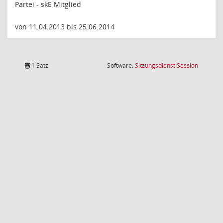
Partei - skE Mitglied
von 11.04.2013 bis 25.06.2014
(Wird in
1 Satz
Software:
Sitzungsdienst
Session