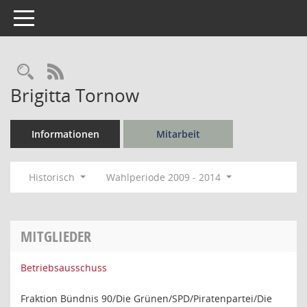
Toggle navigation
Rechercheauswahl
RSS-Feed
Brigitta Tornow
Informationen
Mitarbeit
Historisch
Wahlperiode 2009 - 2014
MITGLIEDER
Betriebsausschuss
Fraktion Bündnis 90/Die Grünen/SPD/Piratenpartei/Die