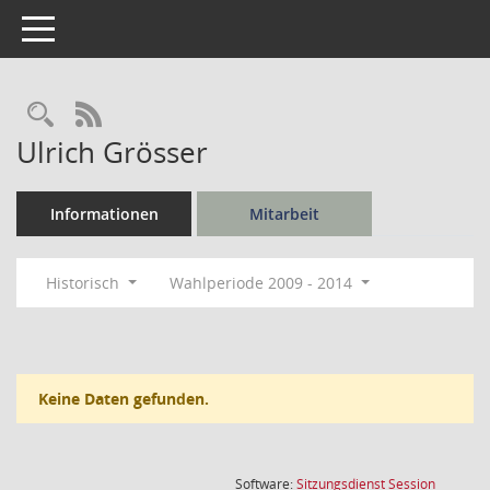
Toggle navigation
Rechercheauswahl
RSS-Feed
Ulrich Grösser
Informationen
Mitarbeit
Historisch
Wahlperiode 2009 - 2014
Keine Daten gefunden.
(Wird in
Software:
Sitzungsdienst
Session