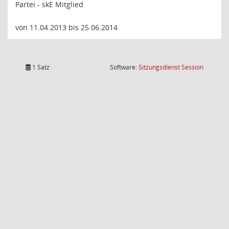
Partei - skE Mitglied
von 11.04.2013 bis 25.06.2014
(Wird in
1 Satz
Software:
Sitzungsdienst
Session