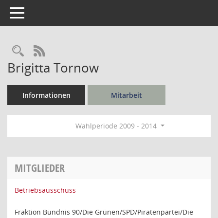
Toggle navigation
Rechercheauswahl
RSS-Feed
Brigitta Tornow
Informationen
Mitarbeit
Wahlperiode 2009 - 2014
MITGLIEDER
Betriebsausschuss
Fraktion Bündnis 90/Die Grünen/SPD/Piratenpartei/Die