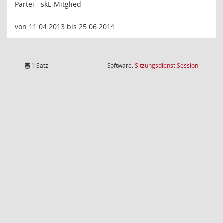
Partei - skE Mitglied
von 11.04.2013 bis 25.06.2014
(Wird in
1 Satz
Software:
Sitzungsdienst
Session