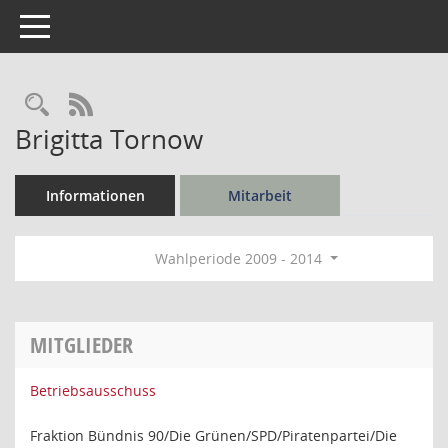
Toggle navigation
Rechercheauswahl
RSS-Feed
Brigitta Tornow
Informationen
Mitarbeit
Wahlperiode 2009 - 2014
MITGLIEDER
Betriebsausschuss
Fraktion Bündnis 90/Die Grünen/SPD/Piratenpartei/Die