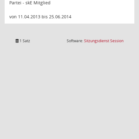
Partei - skE Mitglied
von 11.04.2013 bis 25.06.2014
(Wird in
1 Satz
Software:
Sitzungsdienst
Session