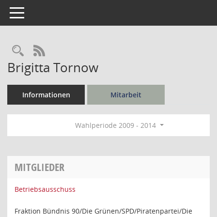
Toggle navigation
Rechercheauswahl
RSS-Feed
Brigitta Tornow
Informationen
Mitarbeit
Wahlperiode 2009 - 2014
MITGLIEDER
Betriebsausschuss
Fraktion Bündnis 90/Die Grünen/SPD/Piratenpartei/Die