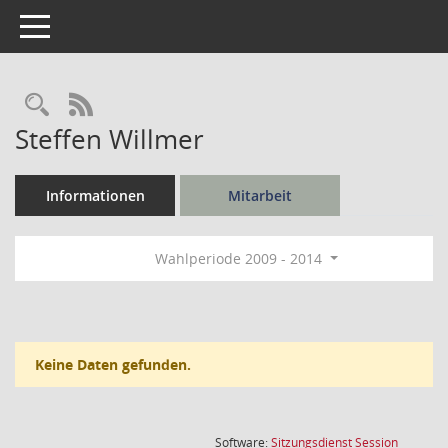
Toggle navigation
Rechercheauswahl
RSS-Feed
Steffen Willmer
Informationen
Mitarbeit
Wahlperiode 2009 - 2014
Keine Daten gefunden.
(Wird in
Software:
Sitzungsdienst
Session