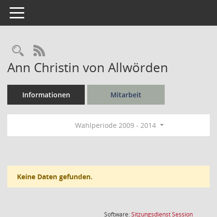
Toggle navigation
Rechercheauswahl
RSS-Feed
Ann Christin von Allwörden
Informationen
Mitarbeit
Wahlperiode 2009 - 2014
Keine Daten gefunden.
(Wird in
Software:
Sitzungsdienst
Session