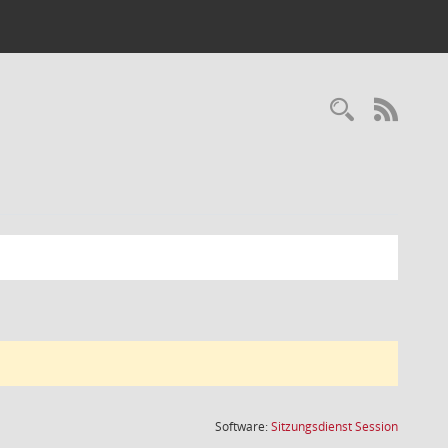
Recherc
RSS-
(Wird in
Software:
Sitzungsdienst
Session