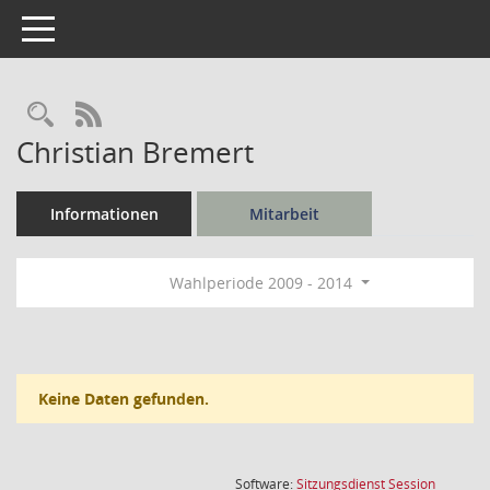
Toggle navigation
Rechercheauswahl
RSS-Feed
Christian Bremert
Informationen
Mitarbeit
Wahlperiode 2009 - 2014
Keine Daten gefunden.
(Wird in
Software:
Sitzungsdienst
Session