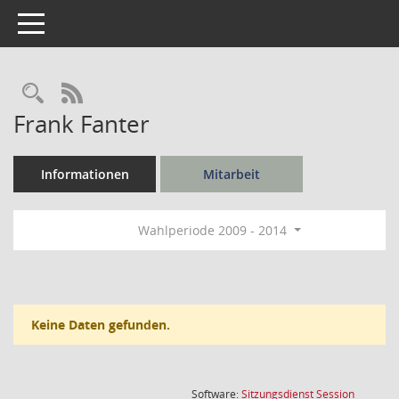
Toggle navigation
Rechercheauswahl
RSS-Feed
Frank Fanter
Informationen
Mitarbeit
Wahlperiode 2009 - 2014
Keine Daten gefunden.
(Wird in
Software:
Sitzungsdienst
Session