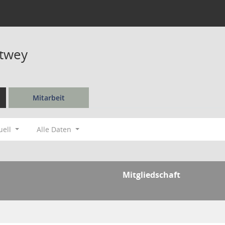
htwey
Mitarbeit
uell
Alle Daten
Mitgliedschaft