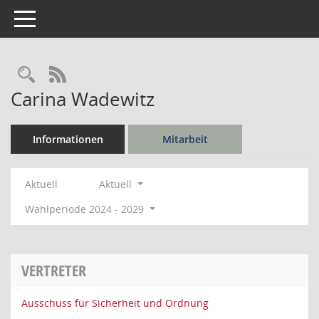
Toggle navigation
Rechercheauswahl
RSS-Feed
Carina Wadewitz
Informationen
Mitarbeit
Aktuell
Aktuell
Wahlperiode 2024 - 2029
VERTRETER
Ausschuss für Sicherheit und Ordnung