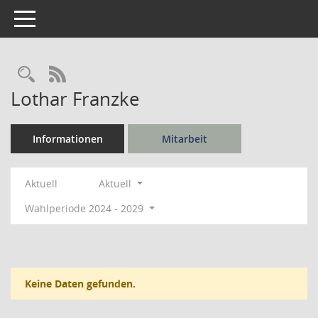
Toggle navigation
Rechercheauswahl
RSS-Feed
Lothar Franzke
Informationen
Mitarbeit
Aktuell
Aktuell
Wahlperiode 2024 - 2029
Keine Daten gefunden.