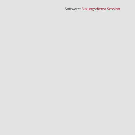
(Wird in
Software:
Sitzungsdienst
Session