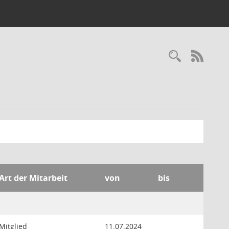
Recherc
RSS-
Art der Mitarbeit
von
bis
Mitglied
11.07.2024