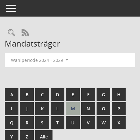
Toggle navigation
Rechercheauswahl
RSS-Feed
Mandatsträger
Wahlperiode 2024 - 2029
A
B
C
D
E
F
G
H
I
J
K
L
M
N
O
P
Q
R
S
T
U
V
W
X
Y
Z
Alle