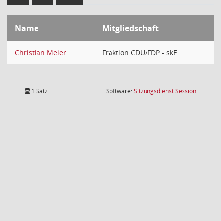
Name
Mitgliedschaft
Christian Meier
Fraktion CDU/FDP - skE
(Wird in
1 Satz
Software:
Sitzungsdienst
Session