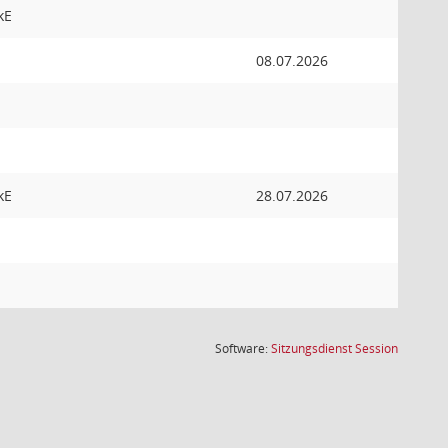
kE
08.07.2026
kE
28.07.2026
(Wird in
Software:
Sitzungsdienst
Session