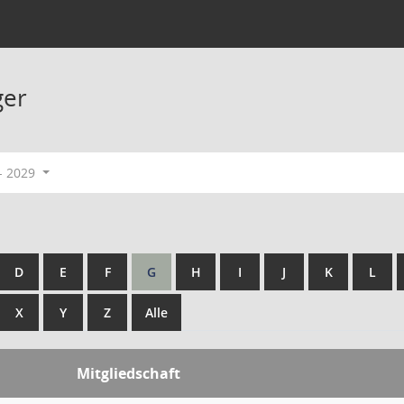
ger
- 2029
D
E
F
G
H
I
J
K
L
X
Y
Z
Alle
Mitgliedschaft