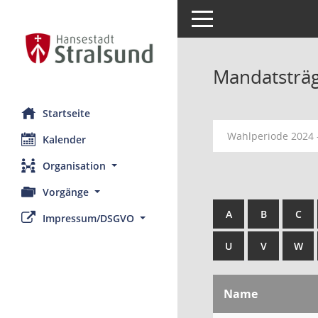
Toggle navigation
Mandatsträ
Startseite
Wahlperiode 2024 
Kalender
Organisation
Vorgänge
A
B
C
Impressum/DSGVO
U
V
W
Name