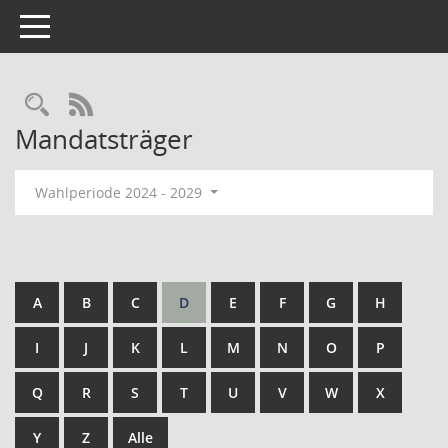
Toggle navigation
Rechercheauswahl
RSS-Feed
Mandatsträger
Wahlperiode 2024 - 2029
A
B
C
D
E
F
G
H
I
J
K
L
M
N
O
P
Q
R
S
T
U
V
W
X
Y
Z
Alle