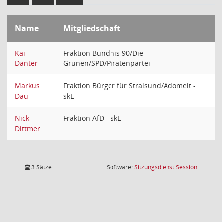
Name
Mitgliedschaft
Kai
Fraktion Bündnis 90/Die
Danter
Grünen/SPD/Piratenpartei
Markus
Fraktion Bürger für Stralsund/Adomeit -
Dau
skE
Nick
Fraktion AfD - skE
Dittmer
(Wird in
3 Sätze
Software:
Sitzungsdienst
Session