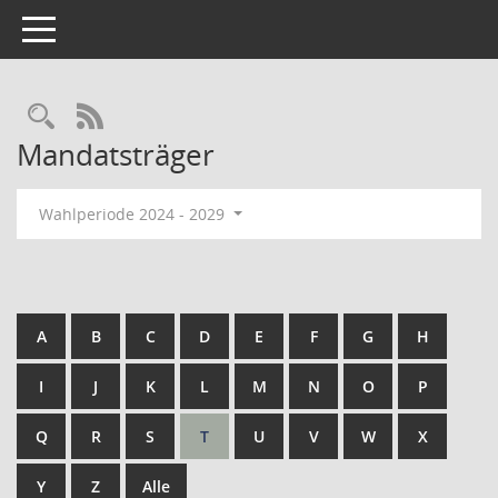
Toggle navigation
Rechercheauswahl
RSS-Feed
Mandatsträger
Wahlperiode 2024 - 2029
A
B
C
D
E
F
G
H
I
J
K
L
M
N
O
P
Q
R
S
T
U
V
W
X
Y
Z
Alle