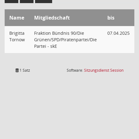
Name
Mitgliedschaft
bis
Brigitta
Fraktion Bündnis 90/Die
07.04.2025
Tornow
Grünen/SPD/Piratenpartei/Die
Partei - skE
(Wird in
1 Satz
Software:
Sitzungsdienst
Session