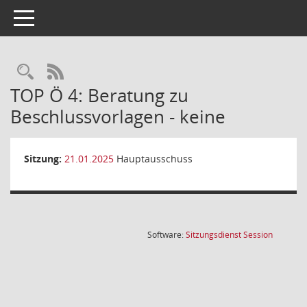
Toggle navigation
Rechercheauswahl
RSS-Feed
TOP Ö 4: Beratung zu
Beschlussvorlagen - keine
Sitzung:
21.01.2025
Hauptausschuss
(Wird in
Software:
Sitzungsdienst
Session