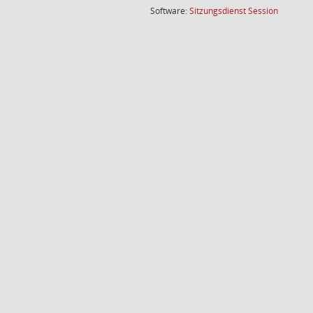
(Wird in
Software:
Sitzungsdienst
Session