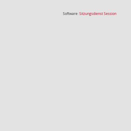
(Wird in
Software:
Sitzungsdienst
Session