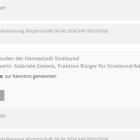
age
okollauszug Bürgerschaft 04.06.2026 kAF 0053/2026
äuden der Hansestadt Stralsund
herin: Gabriele Szelwis, Fraktion Bürger für Stralsund/A
s:
zur Kenntnis genommen
age
okollauszug Bürgerschaft 04.06.2026 kAF 0055/2026