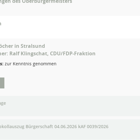
ngen des Oberbürgermeisters
n
öcher in Stralsund
her: Ralf Klingschat, CDU/FDP-Fraktion
s:
zur Kenntnis genommen
age
okollauszug Bürgerschaft 04.06.2026 kAF 0039/2026