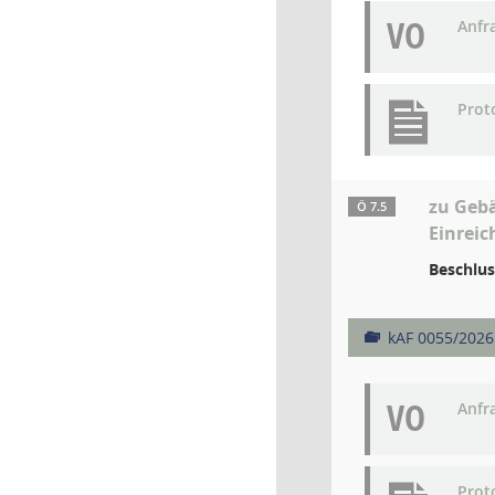
VO
Anfr
Prot
zu Geb
Ö 7.5
Einreic
Beschlus
kAF 0055/2026
VO
Anfr
Prot