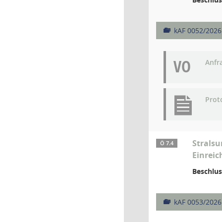
kAF 0052/2026
VO
Anfr
Prot
Stralsu
Ö 7.4
Einreic
Beschlus
kAF 0053/2026