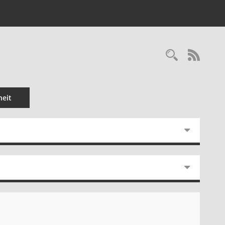
Recherc
RSS-
eit