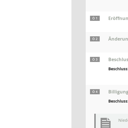
Eröffnun
Ö 1
Änderun
Ö 2
Beschlus
Ö 3
Beschluss
Billigun
Ö 4
Beschluss
Niede