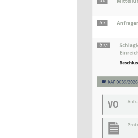
Mitteilu
Ö 6
Anfrage
Ö 7
Schlagl
Ö 7.1
Einreic
Beschlus
kAF 0039/2026
VO
Anfr
Prot