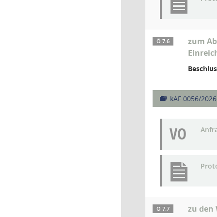
zum Ab
Ö 7.6
Einreic
Beschlus
kAF 0056/2026
VO
Anfr
Prot
zu den
Ö 7.7