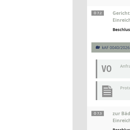
Gerich
Ö 7.2
Einreic
Beschlus
kAF 0040/2026
VO
Anfr
Prot
zur Bä
Ö 7.3
Einreic
Beschlus