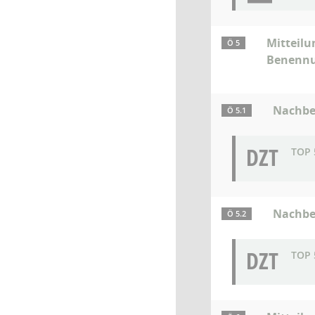
Mitteilu
Ö 5
Benennu
Nachbe
Ö 5.1
DZT
TOP 
Nachbes
Ö 5.2
DZT
TOP 