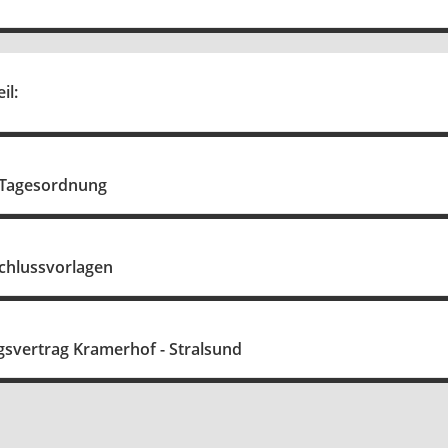
il:
 Tagesordnung
chlussvorlagen
svertrag Kramerhof - Stralsund