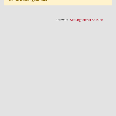
(Wird in
Software:
Sitzungsdienst
Session