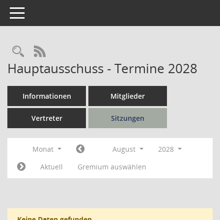
Toggle navigation
Rechercheauswahl
RSS-Feed
Hauptausschuss - Termine 2028
Informationen
Mitglieder
Vertreter
Sitzungen
Monat
August
2028
Aktuell
Gremium auswählen
Keine Daten gefunden.