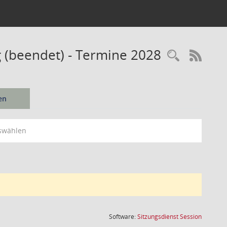
 (beendet) - Termine 2028
Recherc
RSS-
en
swählen
(Wird in
Software:
Sitzungsdienst
Session