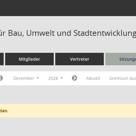
ür Bau, Umwelt und Stadtentwicklung
Mitglieder
Vertreter
Sitzung
Dezember
2028
Aktuell
Gremium au
den.