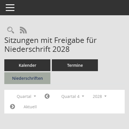
Toggle navigation
Rechercheauswahl
RSS-Feed
Sitzungen mit Freigabe für
Niederschrift 2028
Kalender
Termine
Niederschriften
Quartal
Quartal 4
2028
Aktuell