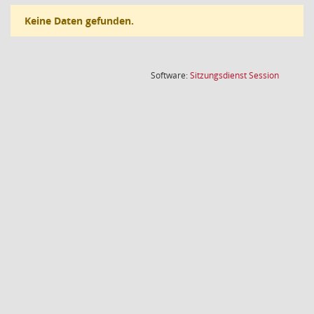
Keine Daten gefunden.
(Wird in
Software:
Sitzungsdienst
Session