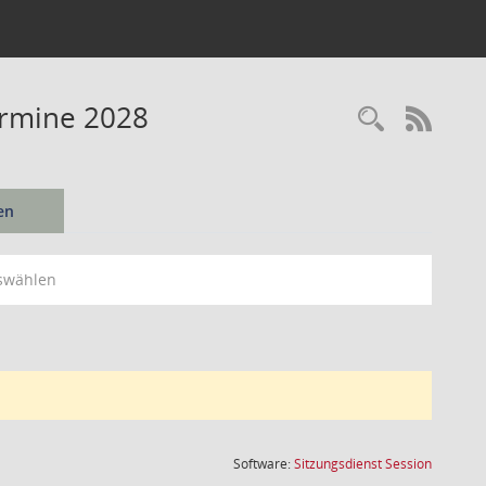
ermine 2028
Recherc
RSS-
en
swählen
(Wird in
Software:
Sitzungsdienst
Session