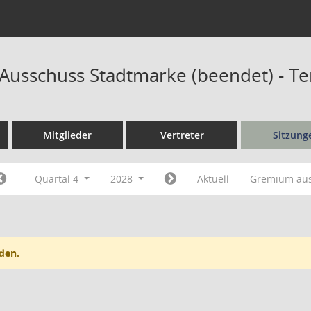
r Ausschuss Stadtmarke (beendet) - T
Mitglieder
Vertreter
Sitzung
Quartal 4
2028
Aktuell
Gremium au
den.