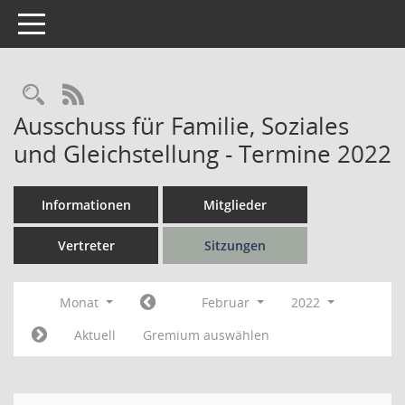
Toggle navigation
Rechercheauswahl
RSS-Feed
Ausschuss für Familie, Soziales
und Gleichstellung - Termine 2022
Informationen
Mitglieder
Vertreter
Sitzungen
Monat
Februar
2022
Aktuell
Gremium auswählen