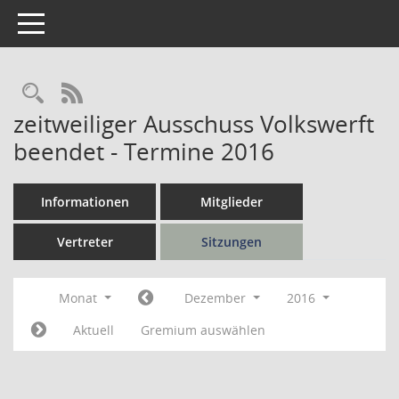
Toggle navigation
Rechercheauswahl
RSS-Feed
zeitweiliger Ausschuss Volkswerft
beendet - Termine 2016
Informationen
Mitglieder
Vertreter
Sitzungen
Monat
Dezember
2016
Aktuell
Gremium auswählen