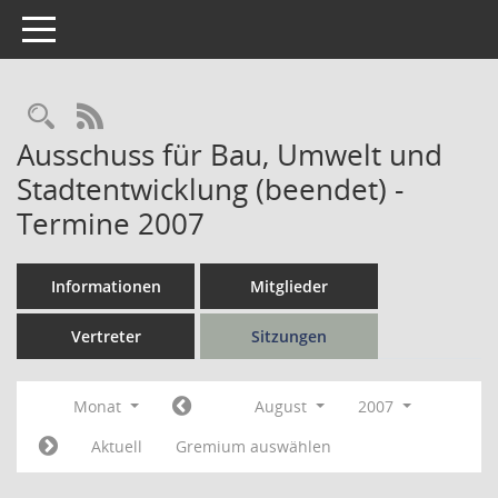
Toggle navigation
Rechercheauswahl
RSS-Feed
Ausschuss für Bau, Umwelt und
Stadtentwicklung (beendet) -
Termine 2007
Informationen
Mitglieder
Vertreter
Sitzungen
Monat
August
2007
Aktuell
Gremium auswählen