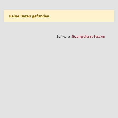
Keine Daten gefunden.
(Wird in
Software:
Sitzungsdienst
Session