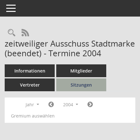
Toggle navigation
Rechercheauswahl
RSS-Feed
zeitweiliger Ausschuss Stadtmarke
(beendet) - Termine 2004
Informationen
Mitglieder
Vertreter
Sitzungen
Jahr
2004
Gremium auswählen