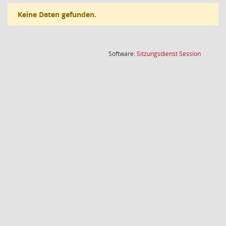
Keine Daten gefunden.
(Wird in
Software:
Sitzungsdienst
Session