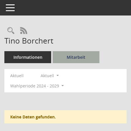
Toggle navigation
Rechercheauswahl
RSS-Feed
Tino Borchert
Informationen
Mitarbeit
Aktuell
Aktuell
Wahlperiode 2024 - 2029
Keine Daten gefunden.