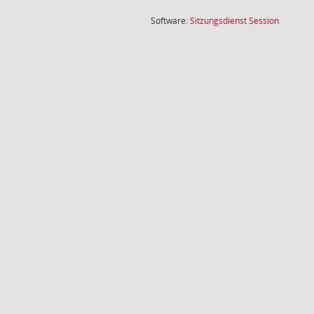
(Wird in
Software:
Sitzungsdienst
Session