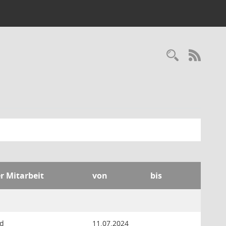
Recherc
RSS-
er Mitarbeit
von
bis
ed
11.07.2024