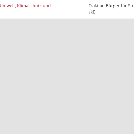
 Umwelt, Klimaschutz und
Fraktion Bürger für St
skE