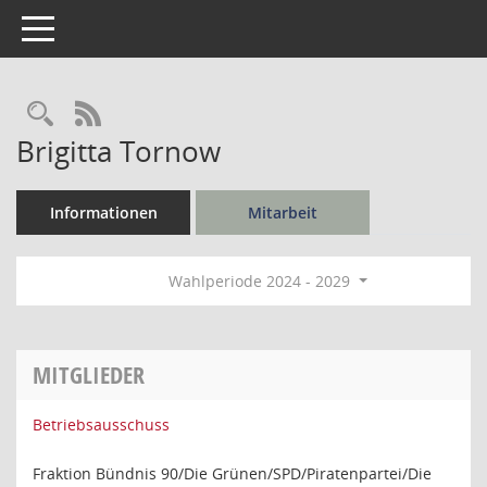
Toggle navigation
Rechercheauswahl
RSS-Feed
Brigitta Tornow
Informationen
Mitarbeit
Wahlperiode 2024 - 2029
MITGLIEDER
Betriebsausschuss
Fraktion Bündnis 90/Die Grünen/SPD/Piratenpartei/Die