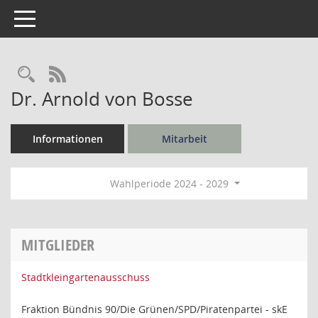
Toggle navigation
Rechercheauswahl
RSS-Feed
Dr. Arnold von Bosse
Informationen
Mitarbeit
Wahlperiode 2024 - 2029
MITGLIEDER
Stadtkleingartenausschuss
Fraktion Bündnis 90/Die Grünen/SPD/Piratenpartei - skE