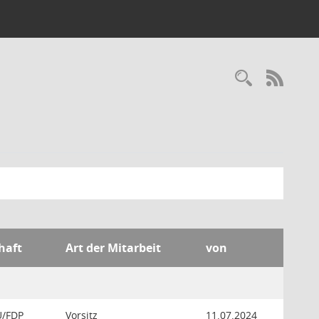
Recherc
RSS-
haft
Art der Mitarbeit
von
U/FDP
Vorsitz
11.07.2024