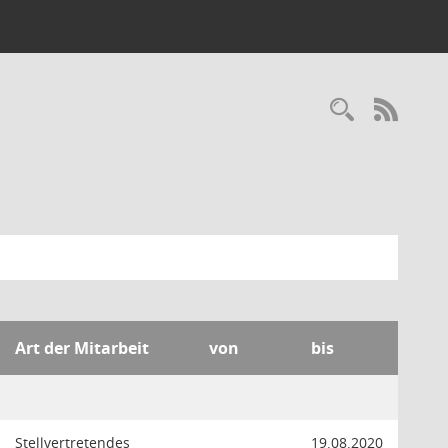
Recherc
RSS-
Art der Mitarbeit
von
bis
Stellvertretendes
19.08.2020