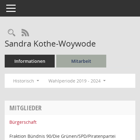
Toggle navigation
Rechercheauswahl
RSS-Feed
Sandra Kothe-Woywode
Informationen
Mitarbeit
Historisch
Wahlperiode 2019 - 2024
MITGLIEDER
Bürgerschaft
Fraktion Bündnis 90/Die Grünen/SPD/Piratenpartei