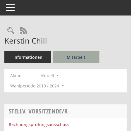
Toggle navigation
Rechercheauswahl
RSS-Feed
Kerstin Chill
Informationen
Mitarbeit
Aktuell
Aktuell
Wahlperiode 2019 - 2024
STELLV. VORSITZENDE/R
Rechnungsprüfungsausschuss