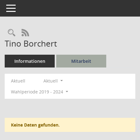
Toggle navigation
Rechercheauswahl
RSS-Feed
Tino Borchert
Informationen
Mitarbeit
Aktuell
Aktuell
Wahlperiode 2019 - 2024
Keine Daten gefunden.