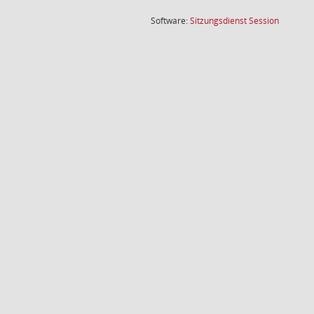
(Wird in
Software:
Sitzungsdienst
Session