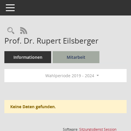
Toggle navigation
Rechercheauswahl
RSS-Feed
Prof. Dr. Rupert Eilsberger
Informationen
Mitarbeit
Wahlperiode 2019 - 2024
Keine Daten gefunden.
(Wird in
Software:
Sitzungsdienst
Session