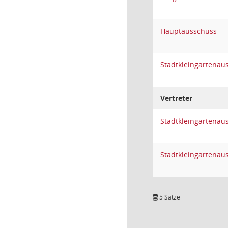
Hauptausschuss
Stadtkleingartenau
Vertreter
Stadtkleingartenau
Stadtkleingartenau
5 Sätze