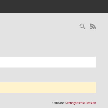
Recherc
RSS-
(Wird in
Software:
Sitzungsdienst
Session